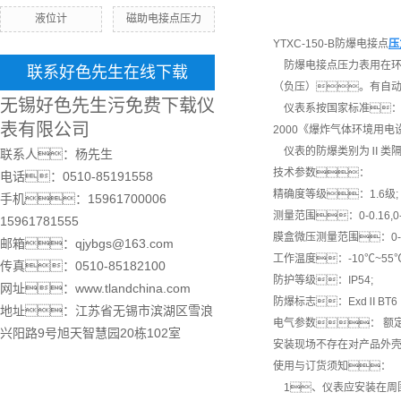
液位计
磁助电接点压力
YTXC-150-B防爆电接点
压
防爆电接点压力表用在环
联系好色先生在线下载
（负压）。有自
无锡好色先生污免费下载仪
仪表系按国家标准：GB/
表有限公司
2000《爆炸气体环境用电
仪表的防爆类别为Ⅱ类隔爆
联系人：杨先生
技术参数：
电话：0510-85191558
精确度等级：1.6级;
手机：15961700006
测量范围：0-0.16,0-0.25,0-0
15961781555
膜盒微压测量范围：0-10,0-
邮箱：qjybgs@163.com
工作温度：-10℃~55℃
传真：0510-85182100
防护等级：IP54;
网址：www.tlandchina.com
防爆标志：ExdⅡBT6 
地址：江苏省无锡市滨湖区雪浪
电气参数： 额定电压:
兴阳路9号旭天智慧园20栋102室
安装现场不存在对产品外
使用与订货须知：
1、仪表应安装在周围