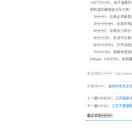
+30℃，由于温度
用耐温防爆电接点压力表
2、仪表必须垂直
3、仪表的电
4、仪表压力部分一
5、在调节仪表
6、打开出线
7、测量有腐蚀性
60Kpa），采
本文网址：http://www.tlan
关键词：
选择好色先生
上一篇：
江苏磁助
下一篇：
江苏不锈钢
最近浏览：